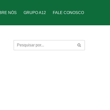
BRE NÓS
GRUPO A12
FALE CONOSCO
Posts recentes
Deutsches Online Roulette: Ein
Expertenleitfaden
Online baccarat in New York: From
casino floors to fingertips
Play Baccarat in New York: Where the