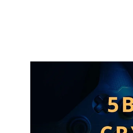
przy uzyskiwaniu uczciwej gry i otwartości.
U podstaw, Polygon Przedsiębiorstwo hazardow
licznymi procesami gier komputerowych. Te umo
zmniejszając niebezpieczeństwo pomyłki humani
graczami, ponieważ wszystkie transakcje i wynik