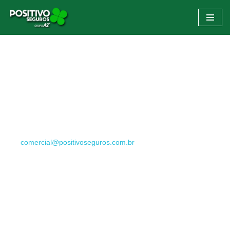
Pular
para
o
conteúdo
Roulette Freispiele
Wetten: Alles, was Sie
wissen müssen
por
comercial@positivoseguros.com.br
5 de fevereiro de 2026
Einführung in Roulette
Freispiele Wetten