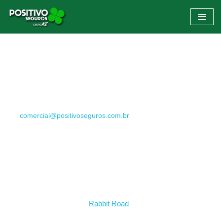
Pular
para
o
conteúdo
Spelrecension: Rabbit
Road i fokus
por
comercial@positivoseguros.com.br
19 de janeiro de 2026
för nordiska användare uppskattar hur Spelupplevelsen
garanterar innovativa möjligheter. för spelglada svenskar
uppskattar hur Spelet faciliterar spänning och glädje. Med tack
vare modern teknologi, ger Produkten en exceptionell
spelupplevelse. Utforska
Rabbit Road
för mer information.
Produkten garanterar engagerande gameplay via genomtänkta