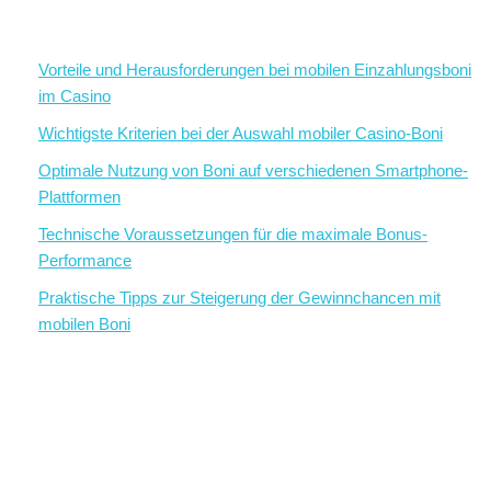
Inhaltsverzeichnis
Vorteile und Herausforderungen bei mobilen Einzahlungsboni
im Casino
Wichtigste Kriterien bei der Auswahl mobiler Casino-Boni
Optimale Nutzung von Boni auf verschiedenen Smartphone-
Plattformen
Technische Voraussetzungen für die maximale Bonus-
Performance
Praktische Tipps zur Steigerung der Gewinnchancen mit
mobilen Boni
Vorteile und
Herausforderungen bei
mobilen Einzahlungsboni im