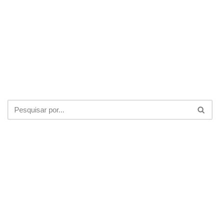
Posts recentes
Deutsches Online Roulette: Ein Expertenleitfaden
Online baccarat in New York: From casino floors to fingertips
Play Baccarat in New York: Where the Cards Meet the
Concrete