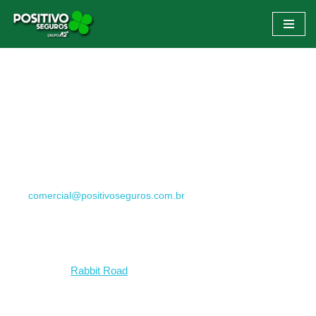
Pular
para
o
conteúdo
Experimenta Rabbit
Road para Maximizar
Experiencia
por
comercial@positivoseguros.com.br
16 de janeiro de 2026
Apreciando minuciosamente el mercado del gaming digital,
Rabbit Road
Rabbit Road
sobresale con fuerza propia. La
propuesta atrae a los jugadores de distintos perfiles,
consolidándose por su innovación indiscutible en el panorama