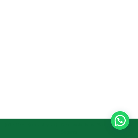
Deutsches Online Roulette: Ein Expertenleitfaden
Online baccarat in New York: From casino floors to fingertips
Play Baccarat in New York: Where the Cards Meet the
Concrete
Ideal PayPal Online Casinos: A Comprehensive Guide for
Online Gamblers
Allure of Port Gamings: A Comprehensive Expedition
Comentários
{site_title} - {current_year} | Desenvolvido por
Super Corretor de
Seguros