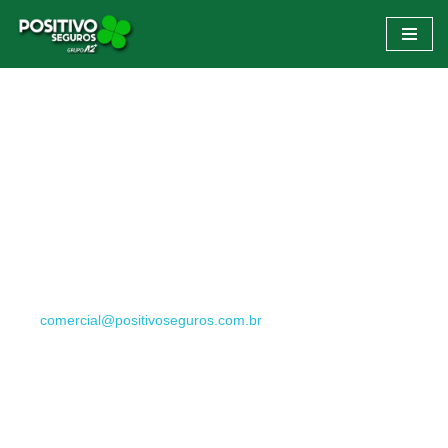
Pular
para
o
conteúdo
Schnelle Auszahlungen
bei Echtgeld-Casinos:
Worauf Sie achten
sollten
por
comercial@positivoseguros.com.br
1 de novembro de 2025
In der Welt des Online-Glücksspiels ist die Geschwindigkeit der
Auszahlung ein entscheidender Faktor für das Spielerlebnis und