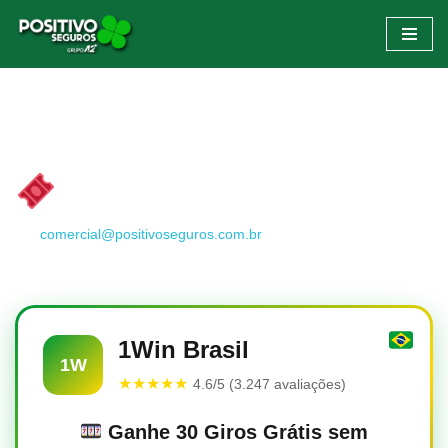
Pular
para
o
conteúdo
X2 Apostas ✧ em Recife
por
comercial@positivoseguros.com.br
26 de agosto de 2025
1Win Brasil
1W
★★★★★
4.6/5 (3.247 avaliações)
Ganhe 30 Giros Grátis sem