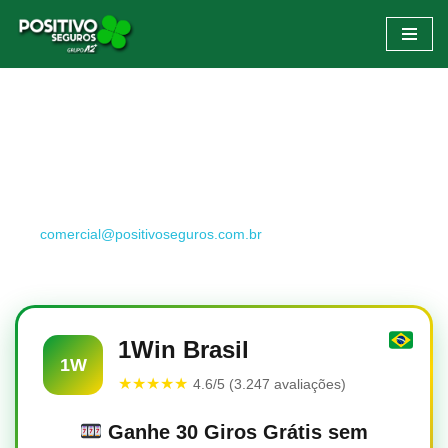
Pular
para
o
conteúdo
Grupos De Cassino ➤
em Manaus ✺
por
comercial@positivoseguros.com.br
26 de agosto de 2025
1Win Brasil
1W
★★★★★
4.6/5 (3.247 avaliações)
Ganhe 30 Giros Grátis sem