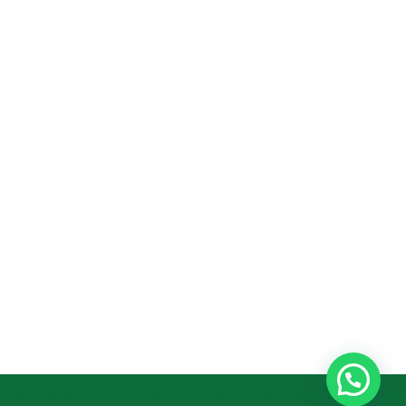
Posts recentes
Deutsches Online Roulette: Ein Expertenleitfaden
Online baccarat in New York: From casino floors to fingertips
Play Baccarat in New York: Where the Cards Meet the
Concrete
Ideal PayPal Online Casinos: A Comprehensive Guide for
Online Gamblers
Allure of Port Gamings: A Comprehensive Expedition
Comentários
{site_title} - {current_year} | Desenvolvido por
Super Corretor de