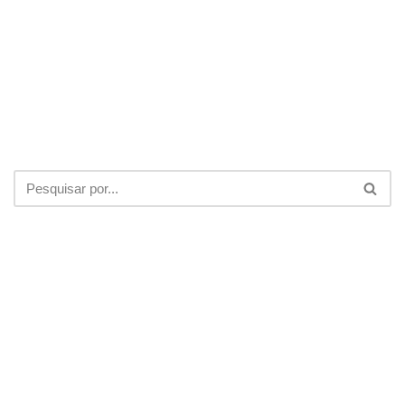
Posts recentes
Deutsches Online Roulette: Ein Expertenleitfaden
Online baccarat in New York: From casino floors to fingertips
Play Baccarat in New York: Where the Cards Meet the
Concrete