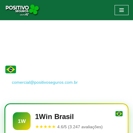
Pular
para
o
conteúdo
Leão Cassino – Casa De
Apostas 2025 São Paulo
♠️
por
comercial@positivoseguros.com.br
21 de agosto de 2025
1Win Brasil
1W
★★★★★
4.6/5 (3.247 avaliações)