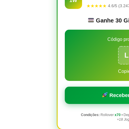
1W
★★★★★
4.6/5 (3.24
Ganhe 30 Gi
Código pro
L
Copie
Receber 
Condições:
Rollover
x70
• De
+18 Jog