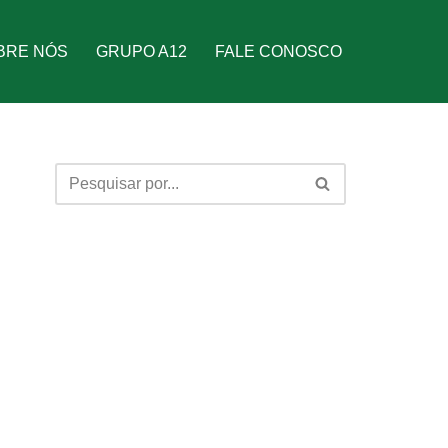
BRE NÓS
GRUPO A12
FALE CONOSCO
Posts recentes
Deutsches Online Roulette: Ein
Expertenleitfaden
Online baccarat in New York: From
casino floors to fingertips
Play Baccarat in New York: Where the