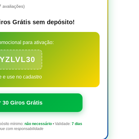
7 avaliações)
ros Grátis sem depósito!
mocional para ativação:
YZLVL30
 e use no cadastro
30 Giros Grátis
pósito mínimo:
não necessário
• Validade:
7 dias
ue com responsabilidade