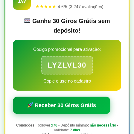
1W
★★★★★
4.6/5 (3.247 avaliações)
Ganhe 30 Giros Grátis sem
depósito!
Código promocional para ativação:
LYZLVL30
Copie e use no cadastro
Receber 30 Giros Grátis
Condições:
Rollover
x70
• Depósito mínimo:
não necessário
•
Validade:
7 dias