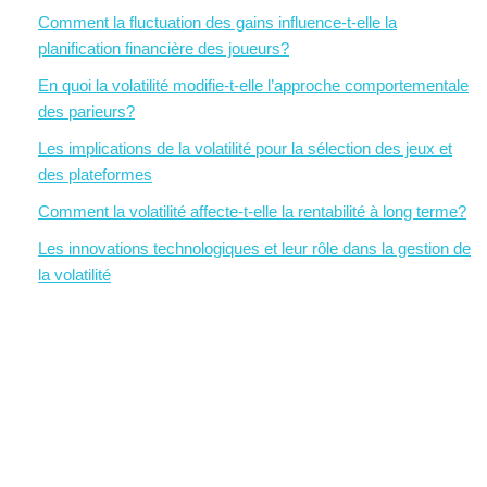
Comment la fluctuation des gains influence-t-elle la
planification financière des joueurs?
En quoi la volatilité modifie-t-elle l’approche comportementale
des parieurs?
Les implications de la volatilité pour la sélection des jeux et
des plateformes
Comment la volatilité affecte-t-elle la rentabilité à long terme?
Les innovations technologiques et leur rôle dans la gestion de
la volatilité
La volatilité dans les jeux d’argent désigne la variabilité des
résultats et des gains ou pertes sur une période donnée. Elle
influence directement la manière dont les joueurs élaborent et
adaptent leur stratégie de mise, que ce soit en termes de
gestion du risque, de psychologie ou de choix de jeux.
Comprendre cette dynamique est essentiel pour optimiser la