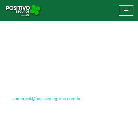
Pular
para
o
conteúdo
Impact de la volatilité
des jeux d’argent sur la
stratégie de mise à long
terme
por
comercial@positivoseguros.com.br
3 de maio de 2025
Table des matières